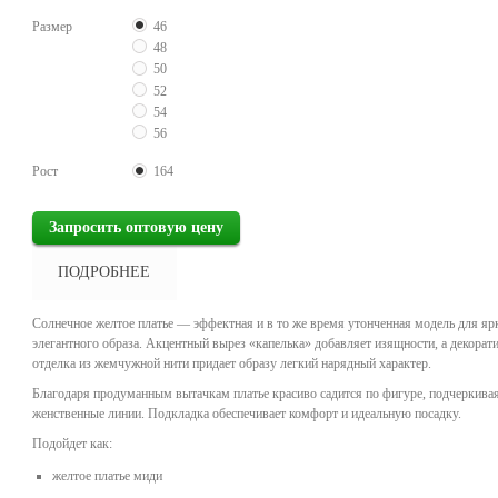
Размер
46
48
50
52
54
56
Рост
164
ПОДРОБНЕЕ
Солнечное желтое платье — эффектная и в то же время утонченная модель для ярк
элегантного образа. Акцентный вырез «капелька» добавляет изящности, а декорат
отделка из жемчужной нити придает образу легкий нарядный характер.
Благодаря продуманным вытачкам платье красиво садится по фигуре, подчеркива
женственные линии. Подкладка обеспечивает комфорт и идеальную посадку.
Подойдет как:
желтое платье миди