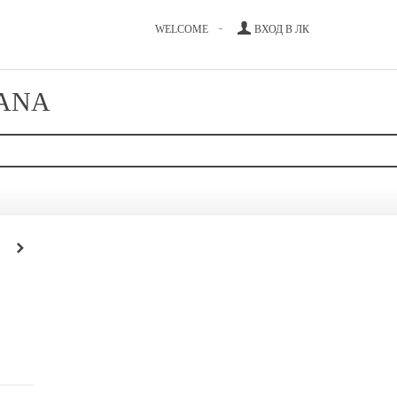
WELCOME
ВХОД В ЛК
LANA