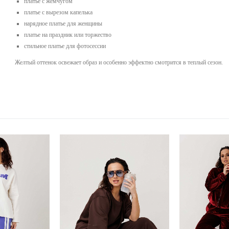
платье с жемчугом
платье с вырезом капелька
нарядное платье для женщины
платье на праздник или торжество
стильное платье для фотосессии
Желтый оттенок освежает образ и особенно эффектно смотрится в теплый сезон.