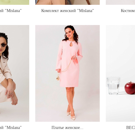
й "Mislana"
Комплект женский "Mislana"
Костюм 
ет
1303
й "Mislana"
Платье женское...
ВЕС
беж)