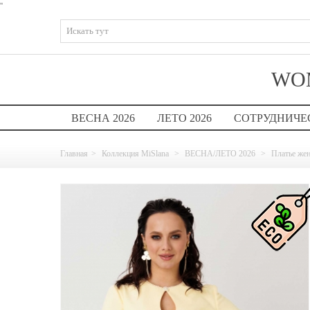
'
'
WOM
ВЕСНА 2026
ЛЕТО 2026
СОТРУДНИЧЕ
Главная
>
Коллекция MiSlana
>
ВЕСНА/ЛЕТО 2026
>
Платье жен